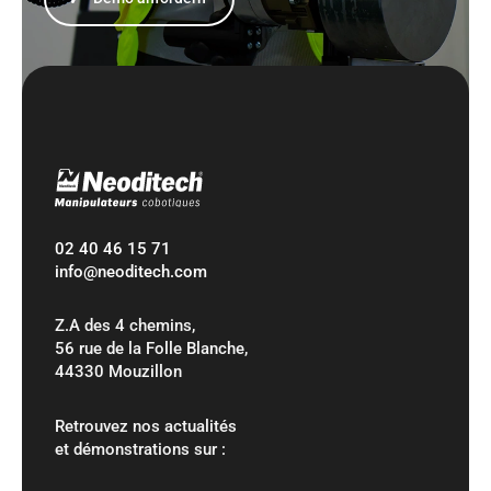
c
h
E
x
p
o
02 40 46 15 71
r
info@neoditech.com
t
Z.A des 4 chemins,
-
56 rue de la Folle Blanche,
44330 Mouzillon
P
Retrouvez nos actualités
a
et démonstrations sur :
r