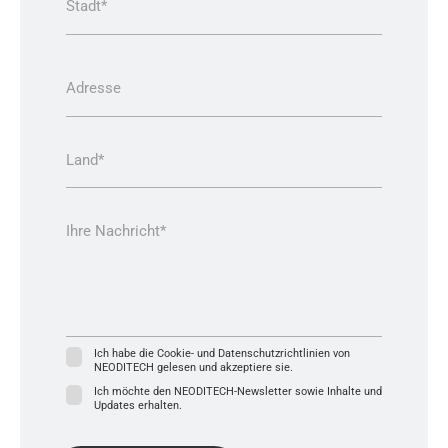
S
f
Stadt*
z
m
t
o
a
e
a
n
h
*
d
*
l
t
A
*
Adresse
*
d
r
e
L
s
Land*
a
s
n
e
d
(
N
Ihre Nachricht*
c
a
o
c
p
h
i
r
e
i
r
c
)
Ich habe die Cookie- und Datenschutzrichtlinien von
h
NEODITECH gelesen und akzeptiere sie.
D
t
S
Ich möchte den NEODITECH-Newsletter sowie Inhalte und
*
Updates erhalten.
G
N
V
e