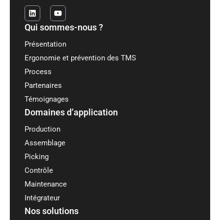
t
Qui sommes-nous ?
n
Présentation
e
Ergonomie et prévention des TMS
r
Process
Partenaires
E
Témoignages
u
Domaines d’application
Production
r
Assemblage
o
Picking
p
Contrôle
Maintenance
a
Intégrateur
Nos solutions