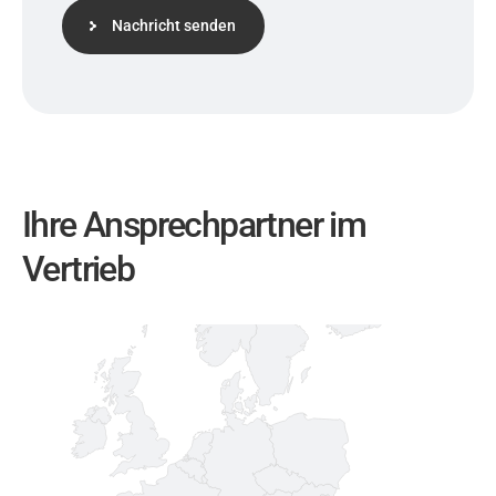
O
w
*
s
Nachricht senden
l
e
t
t
e
r
Ihre Ansprechpartner im
Vertrieb